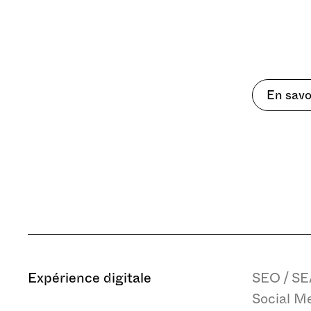
Un café?
Quel est vo
En savo
principal e
aujourd’hui
Expérience digitale
SEO / SE
Social M