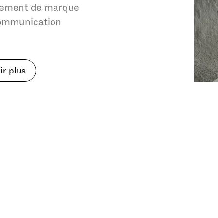
nement de marque
ommunication
ir plus
Refuser
Autorise