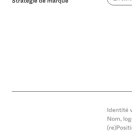
Stratégie de marque
Stockage publicitair
Identité 
Nom, logo
Données utilisateur
(re)Posi