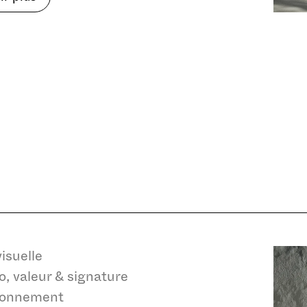
e
Refuser
Autorise
visuelle
, valeur & signature
tionnement
Refuser
Autorise