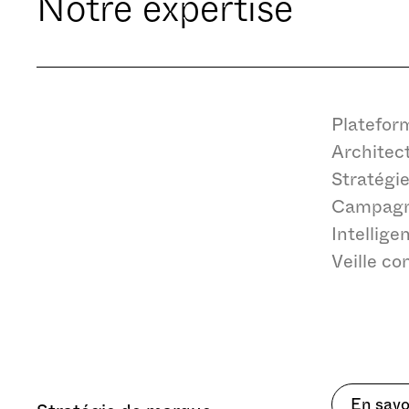
Notre expertise
Platefor
Architec
Stratégi
Campagn
Intellig
Veille co
Cookies essentiels
En savo