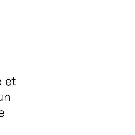
 et
un
e