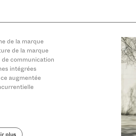
me de la marque
ture de la marque
e de communication
es intégrées
ence augmentée
ncurrentielle
Refuser
Autorise
ir plus