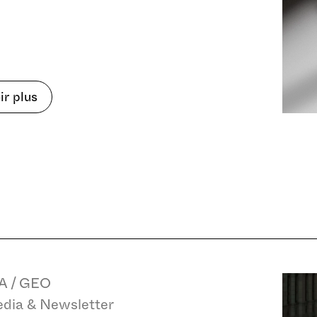
tre
ir plus
njeu
 ?
A / GEO
edia & Newsletter