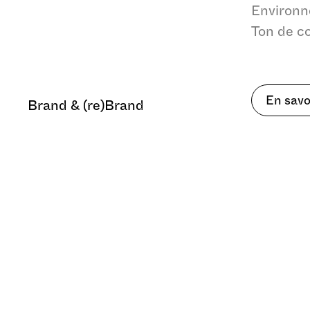
publicitaires
Environ
Ton de c
En savo
Brand & (re)Brand
Personnalisation
publicitaire