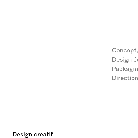
Stockage analytique
Concept,
Design éd
Packagin
Direction
Accepter tous les co
Design creatif