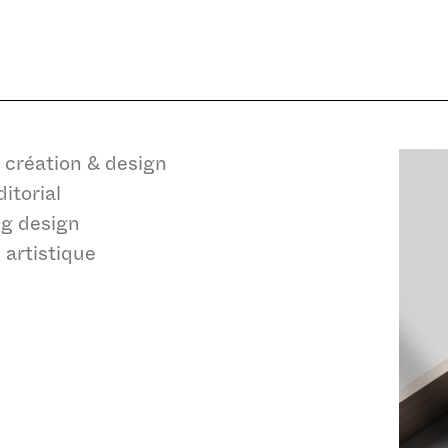
Refuser
Autorise
 création & design
itorial
g design
 artistique
okies
Sauvegarder