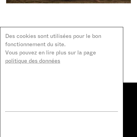
Des cookies sont utilisées pour le bon
Découvrir plus projets
fonctionnement du site.
Vous pouvez en lire plus sur la page
Etudes de cas
politique des données
Quel est votre principal
Contact
enjeu aujourd’hui ?